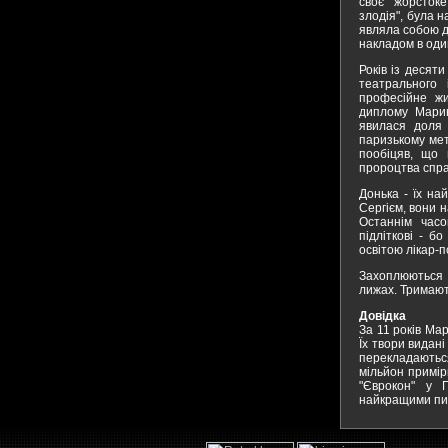
своє жорстоке
злодія", була н
являла собою д
накладом в один
Років із десяти
театрального
професійне жи
диплому Марин
явилася доля 
паризькому мет
пообіцяв, що 
пророцтва спр
Донька - їх на
Сергієм, вони 
Останнім час
підліткові - б
освітою лікар-п
Захоплюються
лижах. Тримают
Довідка
За 11 років Ма
Їх твори видані
перекладаютьс
мільйон примір
"Єврокон" у Г
найкращими пи