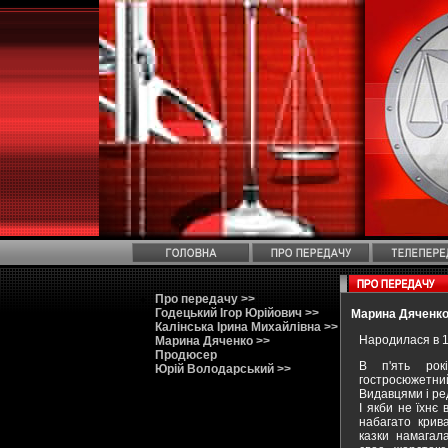
Про передачу >>
Годецький Ігор Юрійович >>
Марина Дяченк
Калінська Ірина Михайлівна >>
Народилася в 1
Марина Дяченко >>
Продюсер
В п'ять рок
Юрій Володарський >>
гостросюжетн
Видавцями і ре
І якби не їхнє
набагато крива
казки намагала